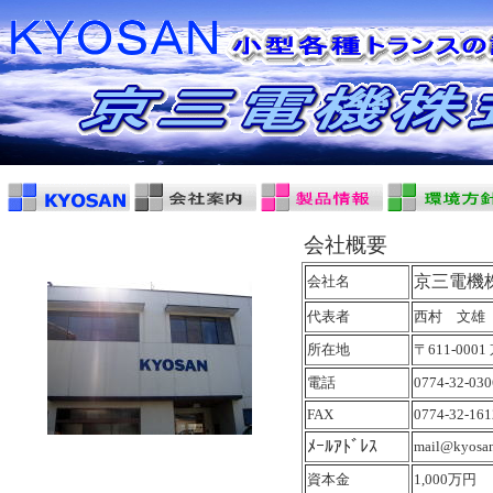
会社概要
京三電機
会社名
代表者
西村 文雄
所在地
〒611-00
電話
0774-32-0
FAX
0774-32-161
ﾒｰﾙｱﾄﾞﾚｽ
mail@kyosan
資本金
1,000万円