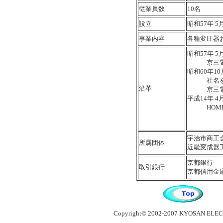
従業員数
10名
設立
昭和57年 5
事業内容
各種変圧器
昭和57年 5
京三電機
昭和60年10
社名を京
沿革
京三電機
平成14年 4
HOME 
宇治市商工
所属団体
近畿変成器
京都銀行
取引銀行
京都信用金
Copyright© 2002-2007 KYOSAN ELEC